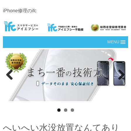
iPhone修理のifc
MENU
Prev
Next
ious
へいへい水没放置なんてあり