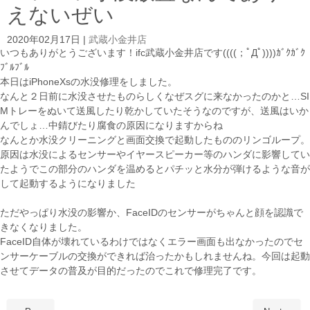
えないぜい
2020年02月17日
|
武蔵小金井店
いつもありがとうございます！ifc武蔵小金井店です((((；ﾟДﾟ))))ｶﾞｸｶﾞｸ
ﾌﾞﾙﾌﾞﾙ
本日はiPhoneXsの水没修理をしました。
なんと２日前に水没させたものらしくなぜスグに来なかったのかと…SI
Mトレーをぬいて送風したり乾かしていたそうなのですが、送風はいか
んでしょ…中錆びたり腐食の原因になりますからね
なんとか水没クリーニングと画面交換で起動したもののリンゴループ。
原因は水没によるセンサーやイヤースピーカー等のハンダに影響してい
たようでこの部分のハンダを温めるとパチッと水分が弾けるような音が
して起動するようになりました
ただやっぱり水没の影響か、FaceIDのセンサーがちゃんと顔を認識で
きなくなりました。
FaceID自体が壊れているわけではなくエラー画面も出なかったのでセ
ンサーケーブルの交換ができれば治ったかもしれませんね。今回は起動
させてデータの普及が目的だったのでこれで修理完了です。