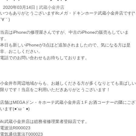
2020年03月14日
|
武蔵小金井店
いつもありがとうございますifcメガ・ドキンホーテ武蔵小金井店です(*
´∀｀)
当店はiPhoneの修理屋さんですが、中古のiPhoneの販売もしていま
す。
本日も新しいiPhoneが3点ほど追加されましたので、気になる方は是
非、おこしください。
電話でのお問い合わせもお待ちしております。
小金井市周辺地域からも、お越しくださる方が多くなりとても喜ばしい
限りです！当店をご利用いただきありがとうございます！
店舗はMEGAドン・キホーテ武蔵小金井店１F お酒コーナーの隣にござ
います(●´ω｀●)
ifc武蔵小金井店は総務省修理業者登録店です。
電波法R000023
電気通信業法T000023