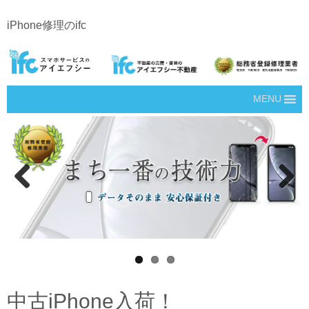
iPhone修理のifc
MENU
Prev
Next
ious
中古iPhone入荷！