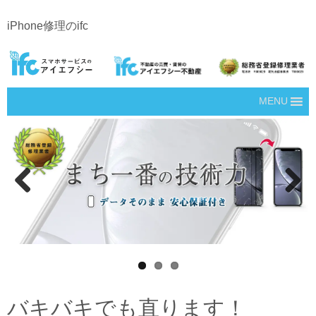
iPhone修理のifc
MENU
Prev
Next
ious
バキバキでも直ります！