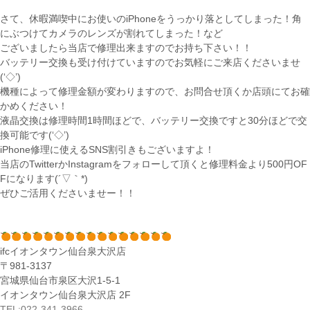
さて、休暇満喫中にお使いのiPhoneをうっかり落としてしまった！角
にぶつけてカメラのレンズが割れてしまった！など
ございましたら当店で修理出来ますのでお持ち下さい！！
バッテリー交換も受け付けていますのでお気軽にご来店くださいませ
(‘◇’)ゞ
機種によって修理金額が変わりますので、お問合せ頂くか店頭にてお確
かめください！
液晶交換は修理時間1時間ほどで、バッテリー交換ですと30分ほどで交
換可能です(‘◇’)ゞ
iPhone修理に使えるSNS割引きもございますよ！
当店のTwitterかInstagramをフォローして頂くと修理料金より500円OF
Fになります(´▽｀*)
ぜひご活用くださいませー！！
ifcイオンタウン仙台泉大沢店
〒981-3137
宮城県仙台市泉区大沢1-5-1
イオンタウン仙台泉大沢店 2F
TEL:022-341-3966