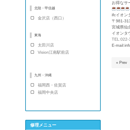
お得なサ
北陸・甲信越
ifcイオ
金沢店（西口）
〒981-31
宮城県仙台
イオンタウ
東海
TEL:022-
太田川店
E-mail:in
Vision江南駅前店
« Prev
九州・沖縄
福岡西・佐賀店
福岡中央店
修理メニュー