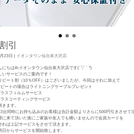
割引
1月23日
|
イオンタウン仙台泉大沢店
にちはifcイオンタウン仙台泉大沢店です(´▽｀*)
しいサービスのご案内です！
リピート割（10％OFF）はございましたが、今回はそれに加えて
リピートの場合はライトニングケーブルプレゼント
ガラスフィルムサービス
ガラスコーティングサービス
頂きます。
台3台同時にお持ち込みのお客様は合計金額よりさらに500円引きさせて
理に来て頂いた後にご家族や友人でも構いませんので会員カードを
ければ上記サービスをさせて頂きます。
明日からサービスを開始致します。