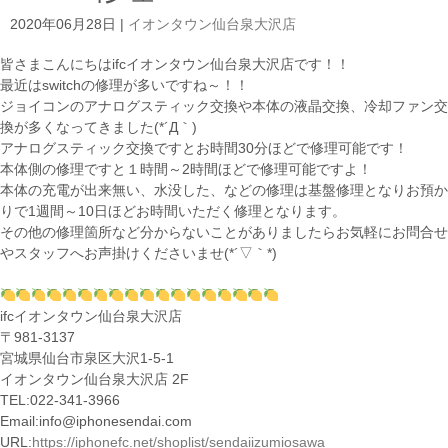
2020年06月28日
|
イオンタウン仙台泉大沢店
皆さまこんにちはifcイオンタウン仙台泉大沢店です！！
最近はswitchの修理が多いですね～！！
ジョイコンのアナログスティック交換や本体の液晶交換、冷却ファン交
換が多くなってきました(*´Д｀)
アナログスティック交換ですとお時間30分ほどで修理可能です！
本体側の修理ですと１時間～2時間ほどで修理可能ですよ！
本体の充電が出来無い、水没した、などの修理は基盤修理となりお預か
りで1週間～10日ほどお時間いただく修理となります。
その他の修理箇所など分からないことがありましたらお気軽にお問合せ
やスタッフへお声掛けくださいませ(*´▽｀*)
ifcイオンタウン仙台泉大沢店
〒981-3137
宮城県仙台市泉区大沢1-5-1
イオンタウン仙台泉大沢店 2F
TEL:022-341-3966
Email:info@iphonesendai.com
URL:
https://iphonefc.net/shoplist/sendaiizumiosawa