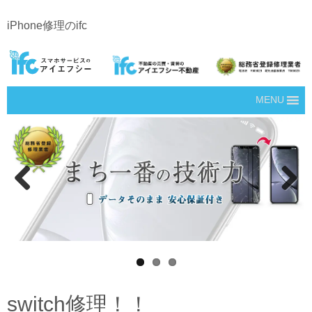
iPhone修理のifc
MENU
Prev
Next
ious
switch修理！！