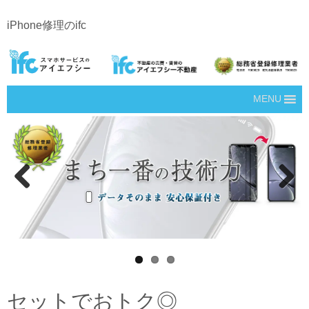
iPhone修理のifc
MENU
Prev
Next
ious
セットでおトク◎