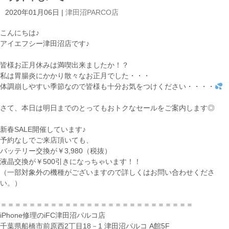
2020年01月06日
|
津田沼PARCO店
こんにちは♪
アイエフシー津田沼店です♪
皆様お正月休みは満喫出来ましたか！？
私は胃腸炎にかかり散々なお正月でした・・・
体調崩しやすい季節なので皆様も十分お気をつけください・・・・
さて、本日は明日までのとってもおトクなセールをご案内します◎
新春SALE開催しています♪
予約なしでご来店頂いても、
バッテリー交換が￥3,980（税抜）
液晶交換が￥500引きになっちゃいます！！
（一部対象外の機種がございますので詳しくはお問い合わせくださ
い。）
＝＝＝＝＝＝＝＝＝＝＝＝＝＝＝＝＝＝＝＝＝＝＝＝＝＝＝
iPhone修理のiFC津田沼パルコ店
千葉県船橋市前原西2丁目18－1 津田沼パルコ A館5F