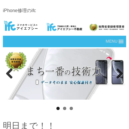
iPhone修理のifc
MENU
Prev
Next
ious
明日まで！！