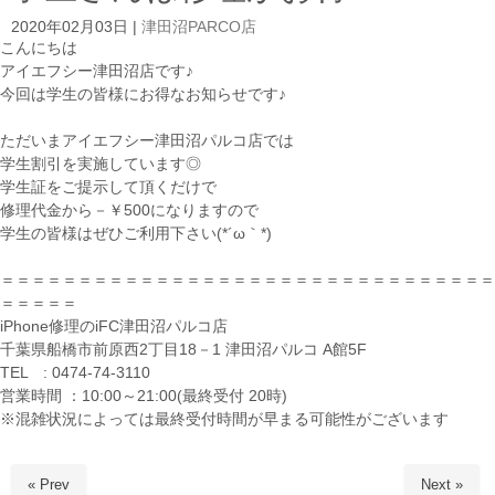
2020年02月03日
|
津田沼PARCO店
こんにちは
アイエフシー津田沼店です♪
今回は学生の皆様にお得なお知らせです♪
ただいまアイエフシー津田沼パルコ店では
学生割引を実施しています◎
学生証をご提示して頂くだけで
修理代金から－￥500になりますので
学生の皆様はぜひご利用下さい(*´ω｀*)
＝＝＝＝＝＝＝＝＝＝＝＝＝＝＝＝＝＝＝＝＝＝＝＝＝＝＝＝＝＝＝＝
＝＝＝＝＝
iPhone修理のiFC津田沼パルコ店
千葉県船橋市前原西2丁目18－1 津田沼パルコ A館5F
TEL : 0474-74-3110
営業時間 ：10:00～21:00(最終受付 20時)
※混雑状況によっては最終受付時間が早まる可能性がございます
« Prev
Next »