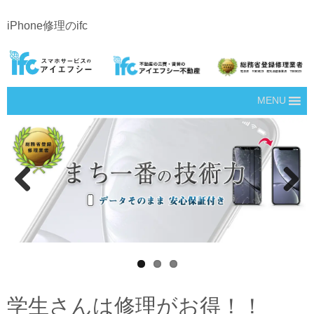
iPhone修理のifc
MENU
Prev
Next
ious
学生さんは修理がお得！！