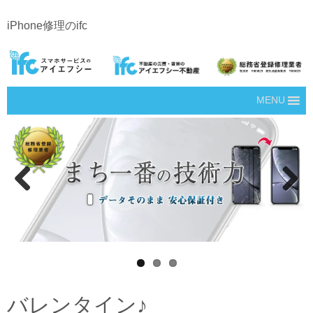
iPhone修理のifc
MENU
Prev
Next
ious
バレンタイン♪