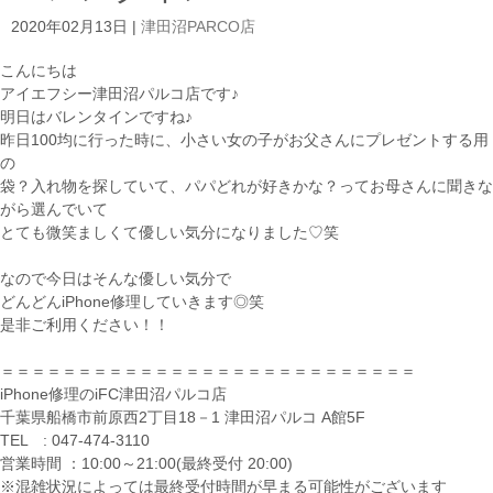
2020年02月13日
|
津田沼PARCO店
こんにちは
アイエフシー津田沼パルコ店です♪
明日はバレンタインですね♪
昨日100均に行った時に、小さい女の子がお父さんにプレゼントする用
の
袋？入れ物を探していて、パパどれが好きかな？ってお母さんに聞きな
がら選んでいて
とても微笑ましくて優しい気分になりました♡笑
なので今日はそんな優しい気分で
どんどんiPhone修理していきます◎笑
是非ご利用ください！！
＝＝＝＝＝＝＝＝＝＝＝＝＝＝＝＝＝＝＝＝＝＝＝＝＝＝＝
iPhone修理のiFC津田沼パルコ店
千葉県船橋市前原西2丁目18－1 津田沼パルコ A館5F
TEL : 047-474-3110
営業時間 ：10:00～21:00(最終受付 20:00)
※混雑状況によっては最終受付時間が早まる可能性がございます