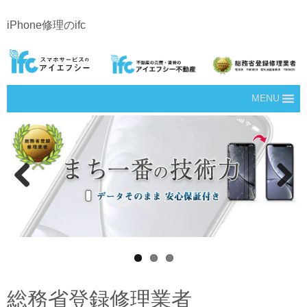
iPhone修理のifc
MENU
Prev
Next
ious
総務省登録修理業者