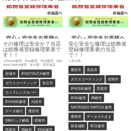
その修理は安全か？当店
安心安全な修理は総務省
は総務省登録修理業者で
登録修理業者の当店
す！！
で！！
|
iPhone修理
、
iPad修理
、
iPod修理
、
Nint
|
未分類
endo Switch修理
、
未分類
、
新安城店
豊田市
高浜市
安城市
IPODTOUCH修理
ガラスコーティング
碧南市
ガラスコーティング
知立市
IPHONE修理
西尾市
カメラレンズカバー
IPAD修理
岡崎市
IPHONE修理
刈谷市
NINTENDO SWITCH 修理
データ移行
豊田市
豊明市
データそのまま
SIMロック解除
碧南市
新安城駅
即日修理
西尾市
岡崎市
IPAD修理