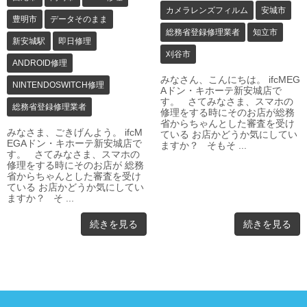
カメラレンズフィルム
安城市
豊明市
データそのまま
総務省登録修理業者
知立市
新安城駅
即日修理
刈谷市
ANDROID修理
みなさん、こんにちは。 ifcMEG
NINTENDOSWITCH修理
Aドン・キホーテ新安城店で
す。 さてみなさま、スマホの
総務省登録修理業者
修理をする時にそのお店が総務
省からちゃんとした審査を受け
みなさま、ごきげんよう。 ifcM
ている お店かどうか気にしてい
EGAドン・キホーテ新安城店で
ますか？ そもそ ...
す。 さてみなさま、スマホの
修理をする時にそのお店が 総務
省からちゃんとした審査を受け
ている お店かどうか気にしてい
ますか？ そ ...
続きを見る
続きを見る