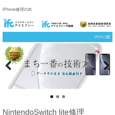
iPhone修理のifc
MENU
Prev
Next
ious
NintendoSwitch lite修理