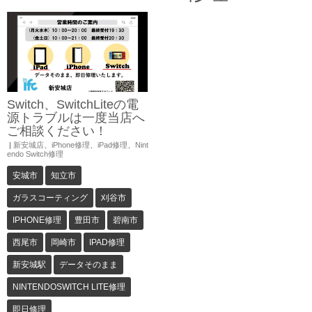
Switch、SwitchLiteの電
源トラブルは一度当店へ
ご相談ください！
|
新安城店
、
iPhone修理
、
iPad修理
、
Nint
endo Switch修理
安城市
知立市
ガラスコーティング
刈谷市
IPHONE修理
豊田市
碧南市
西尾市
岡崎市
IPAD修理
新安城駅
データそのまま
NINTENDOSWITCH LITE修理
即日修理