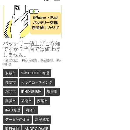
バッテリー値上げご存知
ですか？当店では値上げ
しません。
|
新安城店
、
iPhone修理
、
iPad修理
、
iPo
d修理
安城市
SWITCHLITE修理
知立市
ガラスコーティング
刈谷市
IPHONE修理
豊田市
高浜市
碧南市
西尾市
IPAD修理
岡崎市
データそのまま
新安城駅
即日修理
ANDROID修理