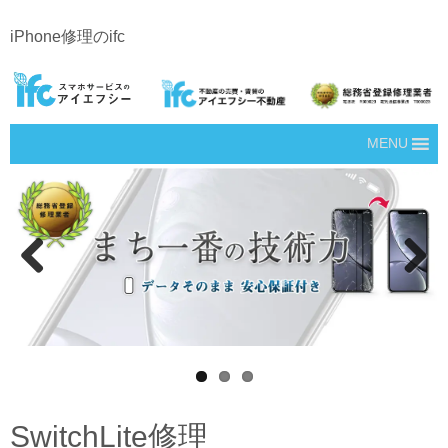
iPhone修理のifc
MENU
Prev
Next
ious
SwitchLite修理