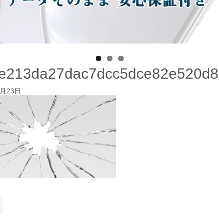
ee213da27dac7dcc5dce82e520d8
2月23日