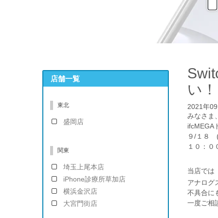
Sw
店舗一覧
い！
東北
2021年0
みなさま
盛岡店
ifcME
９/１８ 
１０：０
関東
埼玉上尾本店
当店で
iPhone診療所草加店
アナログ
横浜金沢店
不具合に
一度ご相
大宮門街店