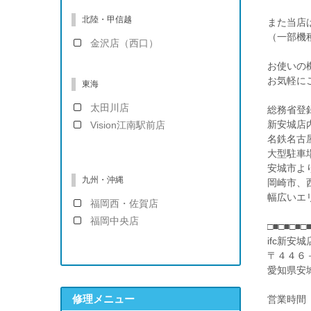
北陸・甲信越
また当店は、
（一部機
金沢店（西口）
お使いの
お気軽に
東海
太田川店
総務省登録
新安城店
Vision江南駅前店
名鉄名古
大型駐車
安城市よ
九州・沖縄
岡崎市、
幅広いエ
福岡西・佐賀店
福岡中央店
□■□■□■□
ifc新安城
〒４４６
愛知県安
修理メニュー
営業時間