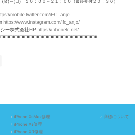
(日) １０：００～２１：００（最終受付２０：３０）
ttps://mobile.twitter.com/iFC_anjo
m
https://www.instagram.com/ifc_anjo/
シー株式会社HP
https://iphonefc.net/
■□■□■□■□■□■□■□■□■□■□■□■□■□■□■□■□■□■□■□■□■
iPhone XsMax修理
商標について
iPhone Xs修理
iPhone XR修理