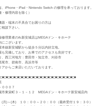
iPhone・iPad・Nintendo Switch の修理を承っております。
種・修理内容を除く）
機器・端末の不具合でお困りの方は
ご相談下さい。
修理業者のifc新安城店はMEGAドン・キホーテ
内にございます。
屋本線新安城駅から徒歩５分以内好立地。
場も完備しており、お車でのアクセスも良好です。
り、西三河地方：豊田市・知立市、刈谷市
西尾市、碧南市、高浜市等
リアからご来店いただいております。
■□■□■□■□■□■□■□■□■□■□■□■□■□■□■□■□■□■□■□■□■
店
－０００７
城市東栄町３－１－１２ MEGAドン・キホーテ新安城店内
 (月)～(木) １０：００～２０：００（最終受付１９：３０）