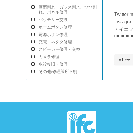
(金)～
画面割れ、ガラス割れ、ひび割
れ、パネル修理
Twitter
h
バッテリー交換
Instagra
ホームボタン修理
アイエフ
電源ボタン修理
□■□■□■□
充電コネクタ修理
スピーカー修理・交換
カメラ修理
« Prev
水没復旧・修理
その他/修理箇所不明