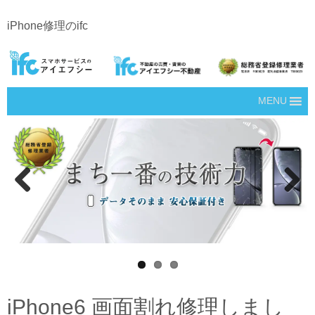
iPhone修理のifc
MENU
Prev
Next
ious
iPhone6 画面割れ修理しまし