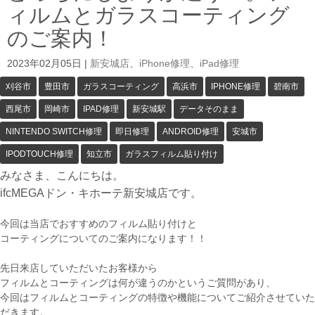
ィルムとガラスコーティング
のご案内！
2023年02月05日
|
新安城店
、
iPhone修理
、
iPad修理
刈谷市
豊田市
ガラスコーティング
高浜市
IPHONE修理
碧南市
西尾市
岡崎市
IPAD修理
新安城駅
データそのまま
NINTENDO SWITCH修理
即日修理
ANDROID修理
安城市
IPODTOUCH修理
知立市
ガラスフィルム貼り付け
みなさま、こんにちは。
ifcMEGAドン・キホーテ新安城店です。
今回は当店でおすすめのフィルム貼り付けと
コーティングについてのご案内になります！！
先日来店していただいたお客様から
フィルムとコーティングは何が違うのかというご質問があり、
今回はフィルムとコーティングの特徴や機能についてご紹介させていた
だきます。