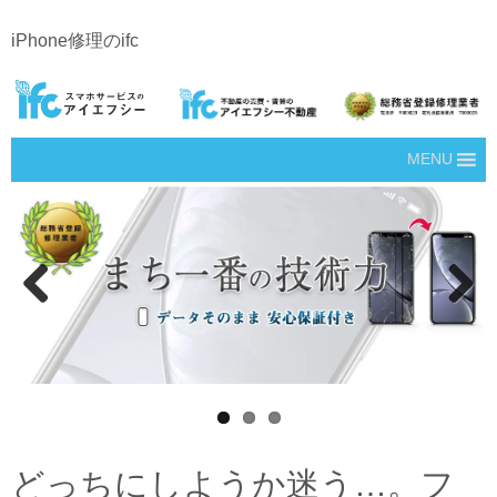
iPhone修理のifc
MENU
Prev
Next
ious
どっちにしようか迷う…。フ