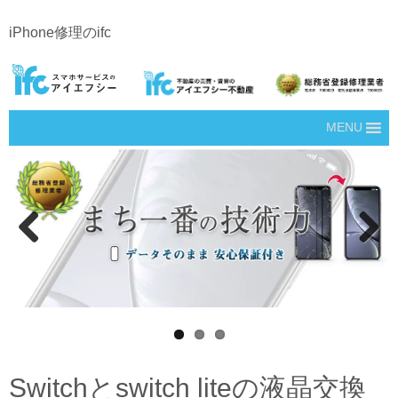
iPhone修理のifc
MENU
Prev
Next
ious
Switchとswitch liteの液晶交換