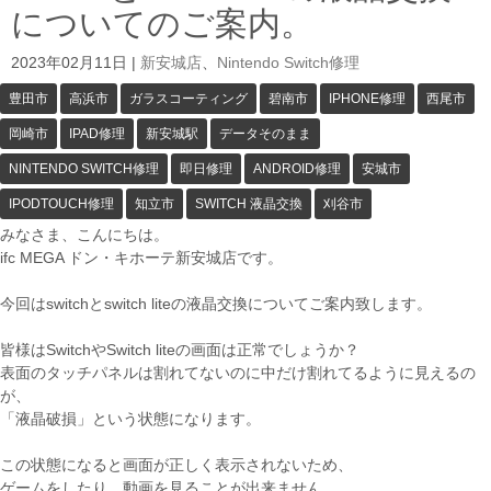
についてのご案内。
2023年02月11日
|
新安城店
、
Nintendo Switch修理
豊田市
高浜市
ガラスコーティング
碧南市
IPHONE修理
西尾市
岡崎市
IPAD修理
新安城駅
データそのまま
NINTENDO SWITCH修理
即日修理
ANDROID修理
安城市
IPODTOUCH修理
知立市
SWITCH 液晶交換
刈谷市
みなさま、こんにちは。
ifc MEGA ドン・キホーテ新安城店です。
今回はswitchとswitch liteの液晶交換についてご案内致します。
皆様はSwitchやSwitch liteの画面は正常でしょうか？
表面のタッチパネルは割れてないのに中だけ割れてるように見えるの
が、
「液晶破損」という状態になります。
この状態になると画面が正しく表示されないため、
ゲームをしたり、動画を見ることが出来ません。