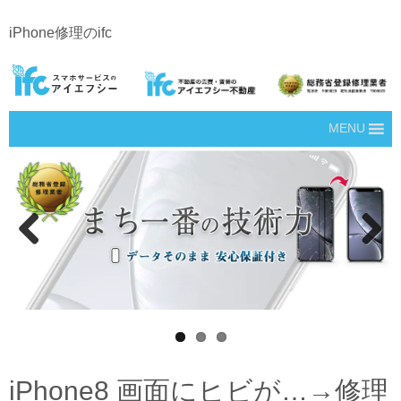
iPhone修理のifc
MENU
Prev
Next
ious
iPhone8 画面にヒビが…→修理