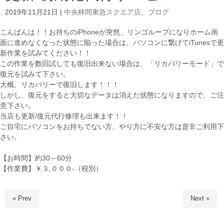
2019年11月21日
|
中央林間東急スクエア店
、
ブログ
こんばんは！！お持ちのiPhoneが突然、リンゴループになりホーム画
面に進めなくなった状態に陥った場合は、パソコンに繋げてiTunesで更
新作業を試みてください！！
この作業を数回試しても復旧出来ない場合は、「リカバリーモード」で
復元を試みて下さい。
大概、リカバリーで復旧します！！！
しかし、復元をすると大切なデータは消えた状態になりますので、ご注
意下さい。
当店も更新/復元代行修理も出来ます！！
ご自宅にパソコンをお持ちでない方、やり方に不安な方は是非ご利用下
さい。
【お時間】約30～60分
【作業費】￥３,０００-（税別）
« Prev
Next »