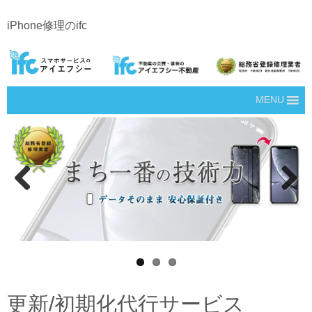
iPhone修理のifc
MENU
Prev
Next
ious
更新/初期化代行サービス