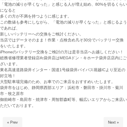
「電池の減りが早くなった」と感じる人が増え始め、80%を切るくらい
になると
多くの方が不満を持つように感じます。
この数値も参考にしながら、「電池の減りが早くなった」と感じるよう
であれば、
新しいバッテリーへの交換をご検討ください。
当店ではデータそのまま！作業・点検含め凡そ3
0分でバッテリー交換
をいたします。
iPhoneのバッテリー交換をご検討の方は是非当店へお越しください！
総務省修理業者登録店ifc袋井店はMEGAドン・キホーテ袋井店店内にご
ざいます。
東名高速道路袋井インター・国道1号線袋井バイパス堀越ICより至近の
好立地！
大型駐車場完備のため、お車でのご来店をおすすめいたします。
袋井市をはじめ、静岡県西部エリア：浜松市・磐田市・掛川市・菊川
市・牧之原市
御前崎市・島田市・焼津市・周智郡森町等、幅広いエリアからご来店い
ただいております。
« Prev
Next »