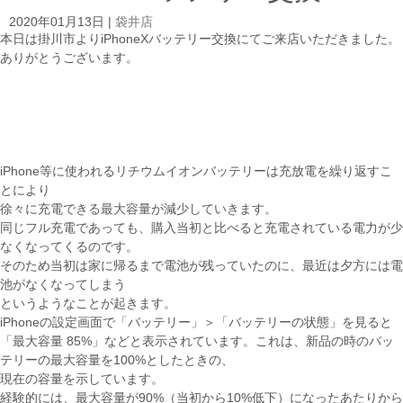
2020年01月13日
|
袋井店
本日は掛川市よりiPhoneXバッテリー交換にてご来店いただきました。
ありがとうございます。
iPhone等に使われるリチウムイオンバッテリーは充放電を繰り返すこ
とにより
徐々に充電できる最大容量が減少していきます。
同じフル充電であっても、購入当初と比べると充電されている電力が少
なくなってくるのです。
そのため当初は家に帰るまで電池が残っていたのに、最近は夕方には電
池がなくなってしまう
というようなことが起きます。
iPhoneの設定画面で「バッテリー」＞「バッテリーの状態」を見ると
「最大容量 85%」などと表示されています。これは、新品の時のバッ
テリーの最大容量を100%としたときの、
現在の容量を示しています。
経験的には、最大容量が90%（当初から10%低下）になったあたりから