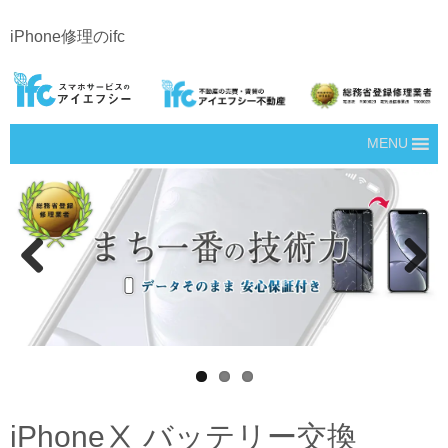
iPhone修理のifc
MENU
Prev
Next
ious
iPhoneⅩ バッテリー交換