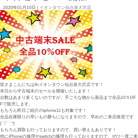
2020年01月10日
|
イオンタウン仙台泉大沢店
皆さまこんにちはifcイオンタウン仙台泉大沢店です！
本日から中古端末のセールを開催いたします！
台数はあまり多くないのですが、手ごろな物から新品まで全品10％OF
Fで販売します。
もちろん昨日ご紹介のiphone11も対象です！
全品在庫限りの早いもの勝ちになりますので、早めのご来店推奨です
(´▽｀*)
もちろん買取も行っておりますので、買い替えもありです！
他にiPhoneの修理やswitchの修理も行っておりますので、ぜひ一度ご来