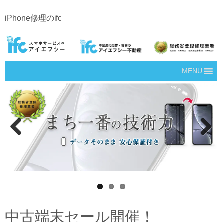
iPhone修理のifc
MENU
Prev
Next
ious
中古端末セール開催！