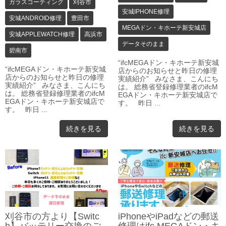
ガラスコーティング
刈谷市
安城IPHONE修理
安城ANDROID修理
豊田市
MEGAドン・キホーテ新安城店
安城APPLEWATCH修理
高浜市
データそのまま
碧南市
“ifcMEGAドン・キホーテ新安城
“ifcMEGAドン・キホーテ新安城
店からのお知らせと昨日の修理
店からのお知らせと昨日の修理
実績紹介” みなさま、こんにち
実績紹介” みなさま、こんにち
は。 総務省登録修理業者のifcM
は。 総務省登録修理業者のifcM
EGAドン・キホーテ新安城店で
EGAドン・キホーテ新安城店で
す。 昨日 ...
す。 昨日 ...
続きを見る
続きを見る
刈谷市の方より【Switc
iPhoneやiPadなどの郵送
h】バッテリー交換のご
修理はifc MEGAドン・キ