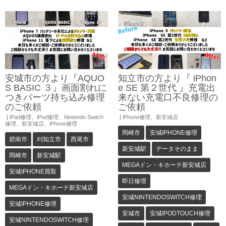
安城市の方より『AQUO
知立市の方より『 iPhon
S BASIC ３』画面割れに
e SE 第２世代 』充電出
つきパーツ持ち込み修理
来ない充電口不良修理の
のご依頼
ご依頼
|
iPad修理
、
iPod修理
、
Nintendo Switch
|
iPhone修理
、
新安城店
修理
、
新安城店
、
iPhone修理
岡崎市
安城IPHONE修理
碧南市
刈知立市
西尾市
新安城駅
データそのまま
岡崎市
新安城駅
MEGAドン・キホーテ新安城店
安城IPHONE買取
即日修理
MEGAドン・キホーテ新安城店
安城NINTENDOSWITCH修理
安城IPHONE修理
安城市
安城IPODTOUCH修理
安城NINTENDOSWITCH修理