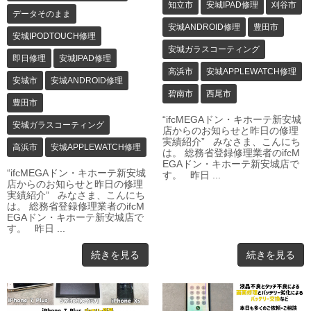
知立市
安城IPAD修理
刈谷市
データそのまま
安城ANDROID修理
豊田市
安城IPODTOUCH修理
安城ガラスコーティング
即日修理
安城IPAD修理
高浜市
安城APPLEWATCH修理
安城市
安城ANDROID修理
碧南市
西尾市
豊田市
“ifcMEGAドン・キホーテ新安城
安城ガラスコーティング
店からのお知らせと昨日の修理
実績紹介” みなさま、こんにち
高浜市
安城APPLEWATCH修理
は。 総務省登録修理業者のifcM
EGAドン・キホーテ新安城店で
“ifcMEGAドン・キホーテ新安城
す。 昨日 ...
店からのお知らせと昨日の修理
実績紹介” みなさま、こんにち
は。 総務省登録修理業者のifcM
EGAドン・キホーテ新安城店で
す。 昨日 ...
続きを見る
続きを見る