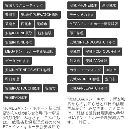
安城ガラスコーティング
安城IPHONE修理
新安城駅
豊田市
安城APPLEWATCH修理
データそのまま
碧南市
西尾市
岡崎市
MEGAドン・キホーテ新安城店
安城IPHONE買取
新安城駅
即日修理
安城IPHONE修理
安城NINTENDOSWITCH修理
MEGAドン・キホーテ新安城店
安城市
安城IPODTOUCH修理
データそのまま
知立市
安城IPAD修理
安城NINTENDOSWITCH修理
ガラスコーティング
刈谷市
即日修理
安城ANDROID修理
豊田市
安城IPODTOUCH修理
安城市
安城APPLEWATCH修理
安城IPAD修理
“ifcMEGAドン・キホーテ新安城
店からのお知らせと昨日の修理
“ifcMEGAドン・キホーテ新安城
実績紹介” みなさま、こんにち
店からのお知らせと昨日の修理
は。 総務省登録修理業者のifcM
実績紹介” みなさま、こんにち
EGAドン・キホーテ新安城店で
は。 総務省登録修理業者のifcM
す。 昨日 ...
EGAドン・キホーテ新安城店で