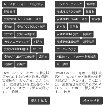
MEGAドン・キホーテ新安城店
ガラスコーティング
刈谷市
即日修理
安城ANDROID修理
豊田市
安城NINTENDOSWITCH修理
安城APPLEWATCH修理
高浜市
安城市
安城IPODTOUCH修理
碧南市
西尾市
知立市
安城IPAD修理
安城IPHONE買取
岡崎市
ガラスコーティング
刈谷市
安城IPHONE修理
新安城駅
安城ANDROID修理
豊田市
データそのまま
安城APPLEWATCH修理
高浜市
MEGAドン・キホーテ新安城店
碧南市
西尾市
即日修理
“ifcMEGAドン・キホーテ新安城
“ifcMEGAドン・キホーテ新安城
店からのお知らせと昨日の修理
店からのお知らせと昨日の修理
実績紹介” みなさま、こんにち
実績紹介” みなさま、こんにち
は。 総務省登録修理業者のifcM
は。 総務省登録修理業者のifcM
EGAドン・キホーテ新安城店で
EGAドン・キホーテ新安城店で
す。 昨日 ...
す。 昨日 ...
続きを見る
続きを見る