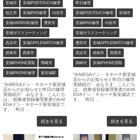
安城市
安城IPODTOUCH修理
即日修理
知立市
安城IPAD修理
刈谷市
安城IPODTOUCH修理
安城市
安城ANDROID修理
豊田市
安城IPAD修理
刈谷市
安城ガラスコーティング
安城ガラスコーティング
高浜市
安城APPLEWATCH修理
豊田市
安城APPLEWATCH修理
碧南市
西尾市
高浜市
碧南市
西尾市
安城IPHONE買取
岡崎市
岡崎市
安城IPHONE買取
安城IPHONE修理
新安城駅
“ifcMEGAドン・キホーテ新安城
店からのお知らせと昨日の修理
“ifcMEGAドン・キホーテ新安城
実績紹介” みなさま、こんにち
店からのお知らせと昨日の修理
は。 総務省登録修理業者のifcM
実績紹介” みなさま、こんにち
EGAドン・キホーテ新安城店で
は。 総務省登録修理業者のifcM
す。 昨日 ...
EGAドン・キホーテ新安城店で
す。 昨日 ...
続きを見る
続きを見る