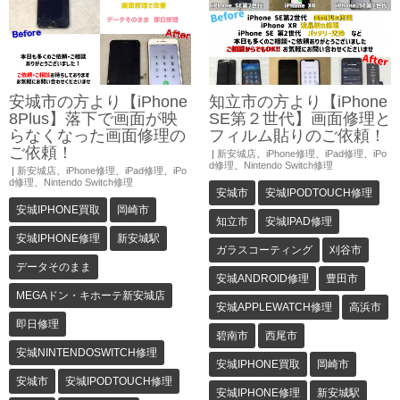
安城市の方より【iPhone
知立市の方より【iPhone
8Plus】落下で画面が映
SE第２世代】画面修理と
らなくなった画面修理の
フィルム貼りのご依頼！
ご依頼！
|
新安城店
、
iPhone修理
、
iPad修理
、
iPo
d修理
、
Nintendo Switch修理
|
新安城店
、
iPhone修理
、
iPad修理
、
iPo
d修理
、
Nintendo Switch修理
安城市
安城IPODTOUCH修理
安城IPHONE買取
岡崎市
知立市
安城IPAD修理
安城IPHONE修理
新安城駅
ガラスコーティング
刈谷市
データそのまま
安城ANDROID修理
豊田市
MEGAドン・キホーテ新安城店
安城APPLEWATCH修理
高浜市
即日修理
碧南市
西尾市
安城NINTENDOSWITCH修理
安城IPHONE買取
岡崎市
安城市
安城IPODTOUCH修理
安城IPHONE修理
新安城駅