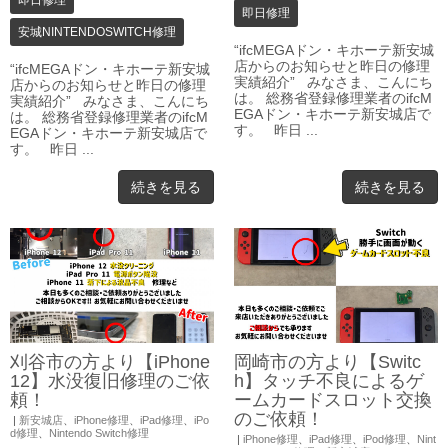
即日修理
即日修理
安城NINTENDOSWITCH修理
“ifcMEGAドン・キホーテ新安城
店からのお知らせと昨日の修理
“ifcMEGAドン・キホーテ新安城
実績紹介” みなさま、こんにち
店からのお知らせと昨日の修理
は。 総務省登録修理業者のifcM
実績紹介” みなさま、こんにち
EGAドン・キホーテ新安城店で
は。 総務省登録修理業者のifcM
す。 昨日 ...
EGAドン・キホーテ新安城店で
す。 昨日 ...
続きを見る
続きを見る
刈谷市の方より【iPhone
岡崎市の方より【Switc
12】水没復旧修理のご依
h】タッチ不良によるゲ
頼！
ームカードスロット交換
のご依頼！
|
新安城店
、
iPhone修理
、
iPad修理
、
iPo
d修理
、
Nintendo Switch修理
|
iPhone修理
、
iPad修理
、
iPod修理
、
Nint