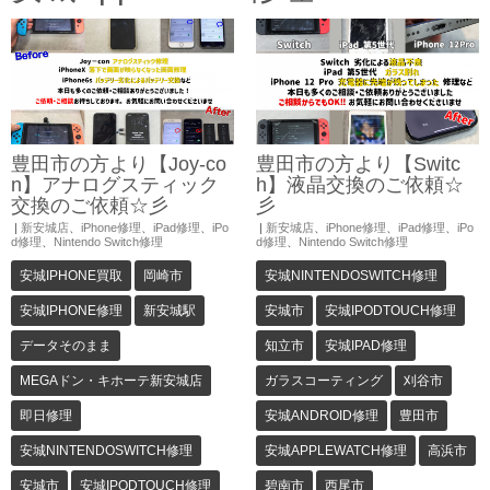
豊田市の方より【Joy-co
豊田市の方より【Switc
n】アナログスティック
h】液晶交換のご依頼☆
交換のご依頼☆彡
彡
|
新安城店
、
iPhone修理
、
iPad修理
、
iPo
|
新安城店
、
iPhone修理
、
iPad修理
、
iPo
d修理
、
Nintendo Switch修理
d修理
、
Nintendo Switch修理
安城IPHONE買取
岡崎市
安城NINTENDOSWITCH修理
安城IPHONE修理
新安城駅
安城市
安城IPODTOUCH修理
データそのまま
知立市
安城IPAD修理
MEGAドン・キホーテ新安城店
ガラスコーティング
刈谷市
即日修理
安城ANDROID修理
豊田市
安城NINTENDOSWITCH修理
安城APPLEWATCH修理
高浜市
安城市
安城IPODTOUCH修理
碧南市
西尾市