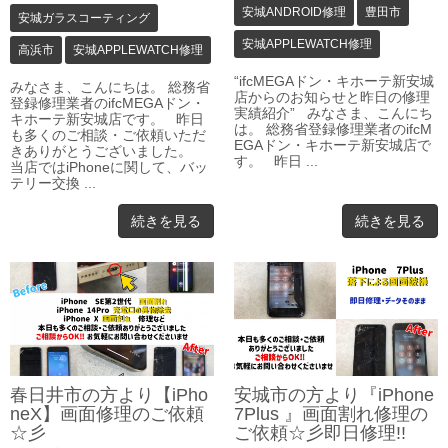
安城ANDROID修理
豊田市
安城ガラスコーティング
安城APPLEWATCH修理
高浜市
安城APPLEWATCH修理
“ifcMEGAドン・キホーテ新安城
みなさま、こんにちは。 総務省
店からのお知らせと昨日の修理
登録修理業者のifcMEGAドン・
実績紹介” みなさま、こんにち
キホーテ新安城店です。 昨日
は。 総務省登録修理業者のifcM
も多くのご相談・ご依頼いただ
EGAドン・キホーテ新安城店で
きありがとうございました。
す。 昨日 ...
当店ではiPhoneに関して、バッ
テリー交換 ...
続きを見る
続きを見る
春日井市の方より【iPho
安城市の方より『iPhone
neX】画面修理のご依頼
7Plus 』画面割れ修理の
☆彡
ご依頼☆彡即日修理!!