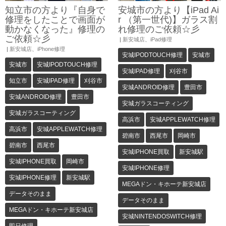
知立市の方より『自身で
安城市の方より【iPad Ai
修理をしたことで画面が
r （第一世代)】ガラス割
動かなくなった』修理の
れ修理のご依頼☆彡
ご依頼☆彡
|
新安城店
、
iPad修理
|
新安城店
、
iPhone修理
安城IPODTOUCH修理
安城市
安城市
安城IPODTOUCH修理
安城IPAD修理
刈谷市
知立市
安城IPAD修理
刈谷市
安城ANDROID修理
豊田市
安城ANDROID修理
豊田市
安城ガラスコーティング
安城ガラスコーティング
高浜市
安城APPLEWATCH修理
高浜市
安城APPLEWATCH修理
碧南市
西尾市
岡崎市
碧南市
西尾市
安城IPHONE買取
新安城駅
安城IPHONE買取
岡崎市
安城IPHONE修理
安城IPHONE修理
新安城駅
MEGAドン・キホーテ新安城店
データそのまま
データそのまま
MEGAドン・キホーテ新安城店
安城NINTENDOSWITCH修理