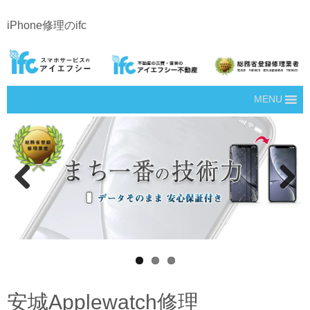
iPhone修理のifc
MENU
Prev
Next
ious
安城Applewatch修理