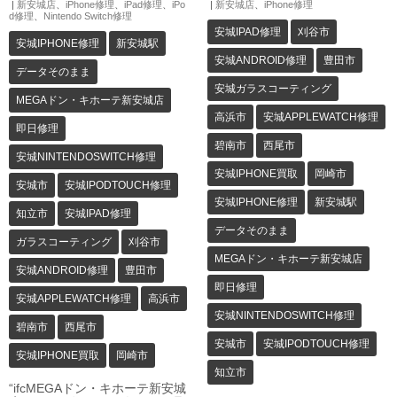
|
新安城店
、
iPhone修理
、
iPad修理
、
iPo
|
新安城店
、
iPhone修理
d修理
、
Nintendo Switch修理
安城IPAD修理
刈谷市
安城IPHONE修理
新安城駅
安城ANDROID修理
豊田市
データそのまま
安城ガラスコーティング
MEGAドン・キホーテ新安城店
高浜市
安城APPLEWATCH修理
即日修理
碧南市
西尾市
安城NINTENDOSWITCH修理
安城IPHONE買取
岡崎市
安城市
安城IPODTOUCH修理
安城IPHONE修理
新安城駅
知立市
安城IPAD修理
データそのまま
ガラスコーティング
刈谷市
MEGAドン・キホーテ新安城店
安城ANDROID修理
豊田市
即日修理
安城APPLEWATCH修理
高浜市
安城NINTENDOSWITCH修理
碧南市
西尾市
安城市
安城IPODTOUCH修理
安城IPHONE買取
岡崎市
知立市
“ifcMEGAドン・キホーテ新安城