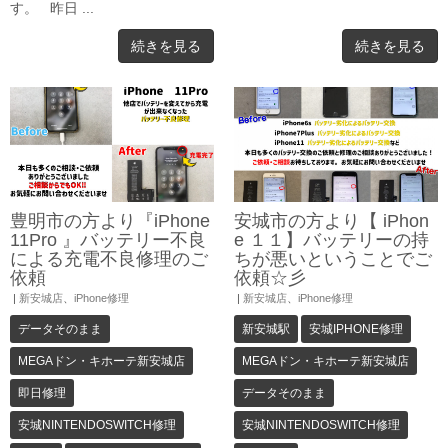
す。 昨日 ...
続きを見る
続きを見る
豊明市の方より『iPhone
安城市の方より【 iPhon
11Pro 』バッテリー不良
e １１】バッテリーの持
による充電不良修理のご
ちが悪いということでご
依頼
依頼☆彡
|
新安城店
、
iPhone修理
|
新安城店
、
iPhone修理
データそのまま
新安城駅
安城IPHONE修理
MEGAドン・キホーテ新安城店
MEGAドン・キホーテ新安城店
即日修理
データそのまま
安城NINTENDOSWITCH修理
安城NINTENDOSWITCH修理