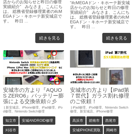
店からのお知らせと昨日の修理
“ifcMEGAドン・キホーテ新安城
実績紹介” みなさま、こんにち
店からのお知らせと昨日の修理
は。 総務省登録修理業者のifcM
実績紹介” みなさま、こんにち
EGAドン・キホーテ新安城店で
は。 総務省登録修理業者のifcM
す。 昨日 ...
EGAドン・キホーテ新安城店で
す。 昨日 ...
続きを見る
続きを見る
安城市の方より『AQUO
安城市の方より【iPad第
S ZERO6』バッテリー膨
７世代】ガラス割れ修理
張による交換依頼☆彡
のご依頼！
|
新安城店
、
iPhone修理
、
iPad修理
、
iPo
|
iPad修理
、
iPod修理
、
Nintendo Switch
d修理
、
Nintendo Switch修理
修理
、
新安城店
、
iPhone修理
知立市
安城ANDROID修理
高浜市
碧南市
西尾市
刈谷市
安城IPHONE買取
岡崎市