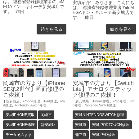
は。 総務省登録修理業者のifcM
実績紹介” みなさま、こんにち
EGAドン・キホーテ新安城店で
は。 総務省登録修理業者のifcM
す。 昨日 ...
EGAドン・キホーテ新安城店で
す。 昨日 ...
続きを見る
続きを見る
岡崎市の方より【iPhone
安城市の方より【Switch
SE第2世代】画面修理の
Lite】アナログスティッ
ご依頼！
ク修理のご依頼！
|
新安城店
、
iPhone修理
、
iPad修理
、
iPo
|
新安城店
、
iPhone修理
、
iPad修理
、
iPo
d修理
、
Nintendo Switch修理
d修理
、
Nintendo Switch修理
安城IPHONE買取
岡崎市
安城NINTENDOSWITCH修理
安城IPHONE修理
新安城駅
安城市
安城IPODTOUCH修理
データそのまま
知立市
安城IPAD修理