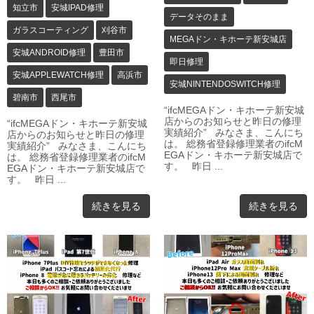
知立市
安城IPAD修理
データそのまま
ガラスコーティング
刈谷市
MEGAドン・キホーテ新安城店
安城ANDROID修理
豊田市
即日修理
安城APPLEWATCH修理
高浜市
安城NINTENDOSWITCH修理
碧南市
西尾市
“ifcMEGAドン・キホーテ新安城
店からのお知らせと昨日の修理
“ifcMEGAドン・キホーテ新安城
実績紹介” みなさま、こんにち
店からのお知らせと昨日の修理
は。 総務省登録修理業者のifcM
実績紹介” みなさま、こんにち
EGAドン・キホーテ新安城店で
は。 総務省登録修理業者のifcM
す。 昨日 ...
EGAドン・キホーテ新安城店で
す。 昨日 ...
続きを見る
続きを見る