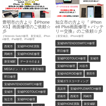
豊明市の方より【iPhone
知立市の方より『 iPhon
XS】画面修理のご依頼☆
e8 Plus画面修理＋バッテ
彡
リー交換』のご依頼☆彡
|
Nintendo Switch修理
、
新安城店
、
iPhon
|
新安城店
、
iPhone修理
e修理
、
iPad修理
、
iPod修理
安城NINTENDOSWITCH修理
西尾市
安城IPHONE買取
即日修理
岡崎市
安城IPHONE修理
安城IPODTOUCH修理
安城市
新安城駅
データそのまま
安城IPAD修理
刈谷市
MEGAドン・キホーテ新安城店
安城ANDROID修理
豊田市
即日修理
安城ガラスコーティング
安城NINTENDOSWITCH修理
高浜市
安城APPLEWATCH修理
安城市
安城IPODTOUCH修理
碧南市
西尾市
岡崎市
知立市
安城IPAD修理
安城IPHONE買取
新安城駅