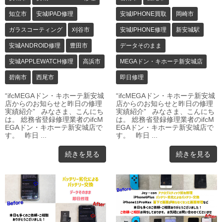
知立市
安城IPAD修理
安城IPHONE買取
岡崎市
ガラスコーティング
刈谷市
安城IPHONE修理
新安城駅
安城ANDROID修理
豊田市
データそのまま
安城APPLEWATCH修理
高浜市
MEGAドン・キホーテ新安城店
碧南市
西尾市
即日修理
“ifcMEGAドン・キホーテ新安城
“ifcMEGAドン・キホーテ新安城
店からのお知らせと昨日の修理
店からのお知らせと昨日の修理
実績紹介” みなさま、こんにち
実績紹介” みなさま、こんにち
は。 総務省登録修理業者のifcM
は。 総務省登録修理業者のifcM
EGAドン・キホーテ新安城店で
EGAドン・キホーテ新安城店で
す。 昨日 ...
す。 昨日 ...
続きを見る
続きを見る