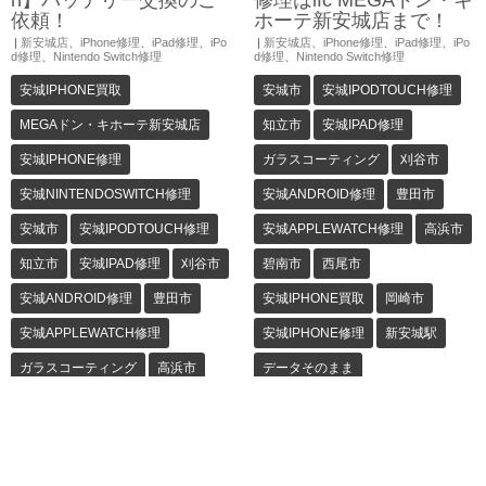
依頼！
ホーテ新安城店まで！
|
新安城店
、
iPhone修理
、
iPad修理
、
iPo
|
新安城店
、
iPhone修理
、
iPad修理
、
iPo
d修理
、
Nintendo Switch修理
d修理
、
Nintendo Switch修理
安城IPHONE買取
安城市
安城IPODTOUCH修理
MEGAドン・キホーテ新安城店
知立市
安城IPAD修理
安城IPHONE修理
ガラスコーティング
刈谷市
安城NINTENDOSWITCH修理
安城ANDROID修理
豊田市
安城市
安城IPODTOUCH修理
安城APPLEWATCH修理
高浜市
知立市
安城IPAD修理
刈谷市
碧南市
西尾市
安城ANDROID修理
豊田市
安城IPHONE買取
岡崎市
安城APPLEWATCH修理
安城IPHONE修理
新安城駅
ガラスコーティング
高浜市
データそのまま
碧南市
西尾市
岡崎市
MEGAドン・キホーテ新安城店
新安城駅
即日修理
安城NINTENDOSWITCH修理
“ifcMEGAドン・キホーテ新安城