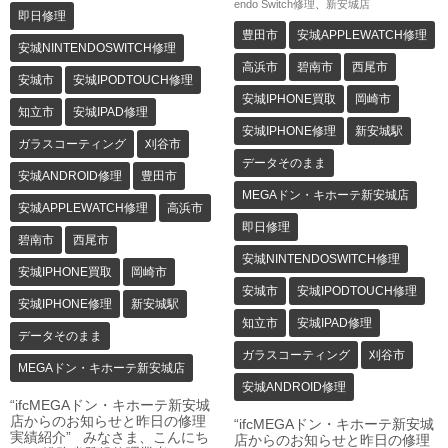
endo Switch修理
、
新安城店
即日修理
豊田市
安城APPLEWATCH修理
安城NINTENDOSWITCH修理
高浜市
碧南市
西尾市
安城市
安城IPODTOUCH修理
安城IPHONE買取
岡崎市
知立市
安城IPAD修理
安城IPHONE修理
新安城駅
ガラスコーティング
刈谷市
データそのまま
安城ANDROID修理
豊田市
MEGAドン・キホーテ新安城店
安城APPLEWATCH修理
高浜市
即日修理
碧南市
西尾市
安城NINTENDOSWITCH修理
安城IPHONE買取
岡崎市
安城市
安城IPODTOUCH修理
安城IPHONE修理
新安城駅
知立市
安城IPAD修理
データそのまま
ガラスコーティング
刈谷市
MEGAドン・キホーテ新安城店
安城ANDROID修理
“ifcMEGAドン・キホーテ新安城
店からのお知らせと昨日の修理
“ifcMEGAドン・キホーテ新安城
実績紹介” みなさま、こんにち
店からのお知らせと昨日の修理