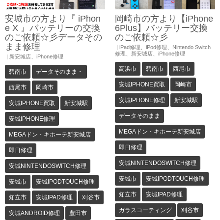
安城市の方より『 iPhon
岡崎市の方より【iPhone
e X 』バッテリーの交換
6Plus】バッテリー交換
のご依頼☆彡データその
のご依頼☆彡
まま修理
|
iPad修理
、
iPod修理
、
Nintendo Switch
修理
、
新安城店
、
iPhone修理
|
新安城店
、
iPhone修理
高浜市
碧南市
西尾市
碧南市
データそのまま・
安城IPHONE買取
岡崎市
西尾市
岡崎市
安城IPHONE修理
新安城駅
安城IPHONE買取
新安城駅
データそのまま
安城IPHONE修理
MEGAドン・キホーテ新安城店
MEGAドン・キホーテ新安城店
即日修理
即日修理
安城NINTENDOSWITCH修理
安城NINTENDOSWITCH修理
安城市
安城IPODTOUCH修理
安城市
安城IPODTOUCH修理
知立市
安城IPAD修理
知立市
安城IPAD修理
刈谷市
ガラスコーティング
刈谷市
安城ANDROID修理
豊田市