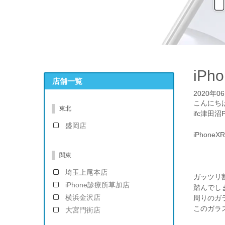
iP
店舗一覧
2020年0
こんにち
東北
ifc津田沼
盛岡店
iPhon
関東
埼玉上尾本店
ガッツリ
iPhone診療所草加店
踏んでし
横浜金沢店
周りのガ
このガラ
大宮門街店