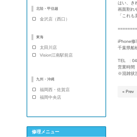
はい、き
北陸・甲信越
画面割れ
「これも
金沢店（西口）
=======
東海
iPhon
太田川店
千葉県船橋
Vision江南駅前店
TEL : 04
営業時間 ：
※混雑状
九州・沖縄
福岡西・佐賀店
« Prev
福岡中央店
修理メニュー